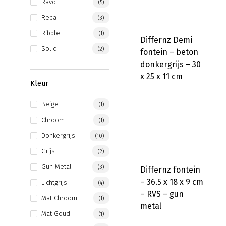
Ravo
(5)
Reba
(3)
Ribble
(1)
Differnz Demi
Solid
(2)
fontein – beton
donkergrijs – 30
x 25 x 11 cm
Kleur
Beige
(1)
Chroom
(1)
Donkergrijs
(10)
Grijs
(2)
Gun Metal
(3)
Differnz fontein
– 36.5 x 18 x 9 cm
Lichtgrijs
(4)
– RVS – gun
Mat Chroom
(1)
metal
Mat Goud
(1)