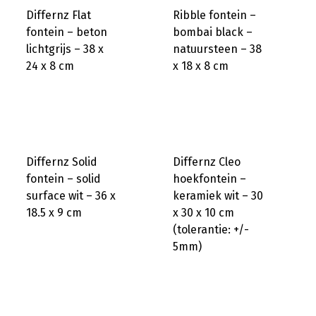
Differnz Flat
Ribble fontein –
fontein – beton
bombai black –
lichtgrijs – 38 x
natuursteen – 38
24 x 8 cm
x 18 x 8 cm
Differnz Solid
Differnz Cleo
fontein – solid
hoekfontein –
surface wit – 36 x
keramiek wit – 30
18.5 x 9 cm
x 30 x 10 cm
(tolerantie: +/-
5mm)