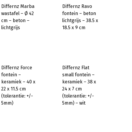
Differnz Marba
Differnz Ravo
wastafel – Ø 42
fontein – beton
cm – beton –
lichtgrijs – 38.5 x
lichtgrijs
18.5 x 9 cm
Differnz Force
Differnz Flat
fontein –
small fontein –
keramiek – 40 x
keramiek – 38 x
22 x 11.5 cm
24 x 7 cm
(tolerantie: +/-
(tolerantie: +/-
5mm)
5mm) – wit