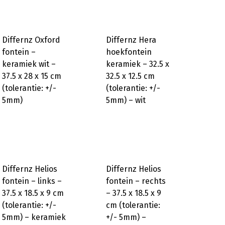
Differnz Oxford
Differnz Hera
fontein –
hoekfontein
keramiek wit –
keramiek – 32.5 x
37.5 x 28 x 15 cm
32.5 x 12.5 cm
(tolerantie: +/-
(tolerantie: +/-
5mm)
5mm) – wit
Differnz Helios
Differnz Helios
fontein – links –
fontein – rechts
37.5 x 18.5 x 9 cm
– 37.5 x 18.5 x 9
(tolerantie: +/-
cm (tolerantie:
5mm) – keramiek
+/- 5mm) –