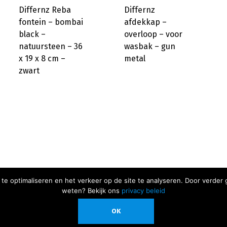
Differnz Reba
Differnz
fontein – bombai
afdekkap –
black –
overloop – voor
natuursteen – 36
wasbak – gun
x 19 x 8 cm –
metal
zwart
te optimaliseren en het verkeer op de site te analyseren. Door verde
weten? Bekijk ons
privacy beleid
Alle genoemde prijzen zijn inclusief BTW
OK