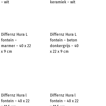
– wit
keramiek – wit
Differnz Hura L
Differnz Hura L
fontein –
fontein – beton
marmer – 40 x 22
donkergrijs – 40
x 9 cm
x 22 x 9 cm
Differnz Hura l
Differnz Hura l
fontein – 40 x 22
fontein – 40 x 22