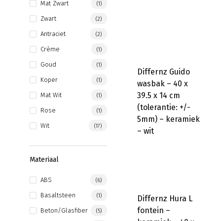
Mat Zwart
(1)
Zwart
(2)
Antraciet
(2)
Crème
(1)
Goud
(1)
Differnz Guido
Koper
(1)
wasbak – 40 x
39.5 x 14 cm
Mat Wit
(1)
(tolerantie: +/-
Rose
(1)
5mm) – keramiek
Wit
(17)
– wit
Materiaal
ABS
(6)
Basaltsteen
(1)
Differnz Hura L
fontein –
Beton/glasfiber
(5)