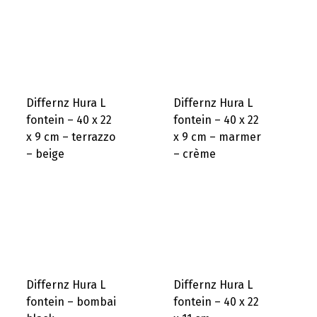
Differnz Hura L
Differnz Hura L
fontein – 40 x 22
fontein – 40 x 22
x 9 cm – terrazzo
x 9 cm – marmer
– beige
– crème
Differnz Hura L
Differnz Hura L
fontein – bombai
fontein – 40 x 22