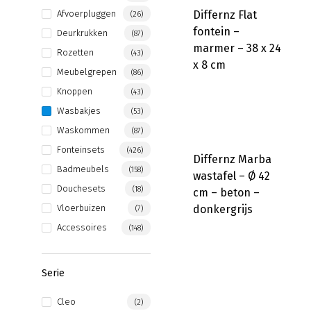
Differnz Flat
Afvoerpluggen
(26)
fontein –
Deurkrukken
(87)
marmer – 38 x 24
Rozetten
(43)
x 8 cm
Meubelgrepen
(86)
Knoppen
(43)
Wasbakjes
(53)
Waskommen
(87)
Fonteinsets
(426)
Differnz Marba
Badmeubels
(158)
wastafel – Ø 42
Douchesets
(18)
cm – beton –
Vloerbuizen
donkergrijs
(7)
Accessoires
(148)
Serie
Cleo
(2)