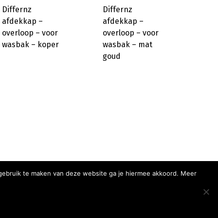
Differnz
Differnz
afdekkap –
afdekkap –
overloop – voor
overloop – voor
wasbak – koper
wasbak – mat
goud
r gebruik te maken van deze website ga je hiermee akkoord. Meer