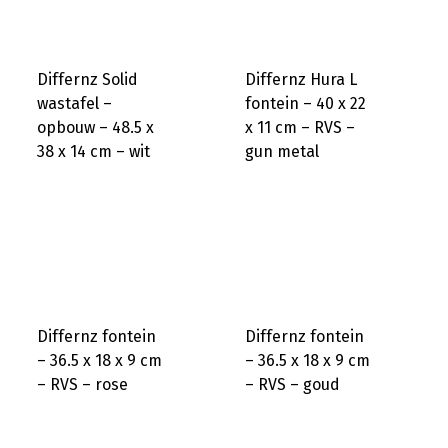
Differnz Solid
Differnz Hura L
wastafel –
fontein – 40 x 22
opbouw – 48.5 x
x 11 cm – RVS –
38 x 14 cm – wit
gun metal
Differnz fontein
Differnz fontein
– 36.5 x 18 x 9 cm
– 36.5 x 18 x 9 cm
– RVS – rose
– RVS – goud