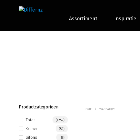
Assortiment
Inspiratie
Productcategorieën
HOME
/
WASBAKJES
Totaal
(1252)
Kranen
(52)
Sifons
(18)