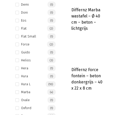
Demi
(1)
Differnz Marba
Doni
(1)
wastafel – Ø 40
Eos
(1)
cm – beton –
lichtgrijs
Flat
(2)
Flat Small
(1)
Force
(2)
Guido
(1)
Helios
(3)
Hera
(1)
Differnz Force
fontein – beton
Hura
(1)
donkergrijs – 40
Hura L
(10)
x 22 x 8 cm
Marba
(4)
Ovale
(1)
Oxford
(1)