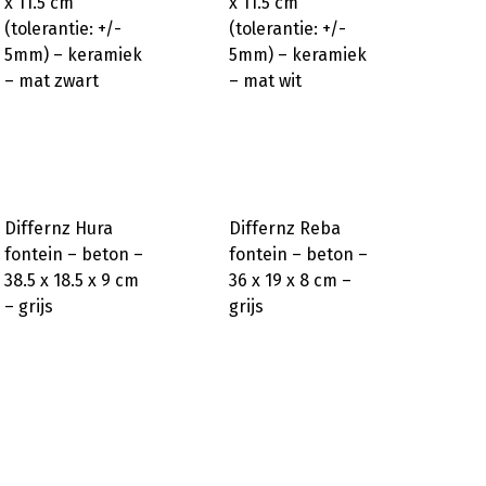
x 11.5 cm
x 11.5 cm
(tolerantie: +/-
(tolerantie: +/-
5mm) – keramiek
5mm) – keramiek
– mat zwart
– mat wit
Differnz Hura
Differnz Reba
fontein – beton –
fontein – beton –
38.5 x 18.5 x 9 cm
36 x 19 x 8 cm –
– grijs
grijs