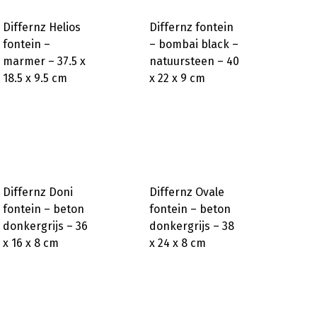
Differnz Helios
Differnz fontein
fontein –
– bombai black –
marmer – 37.5 x
natuursteen – 40
18.5 x 9.5 cm
x 22 x 9 cm
Differnz Doni
Differnz Ovale
fontein – beton
fontein – beton
donkergrijs – 36
donkergrijs – 38
x 16 x 8 cm
x 24 x 8 cm