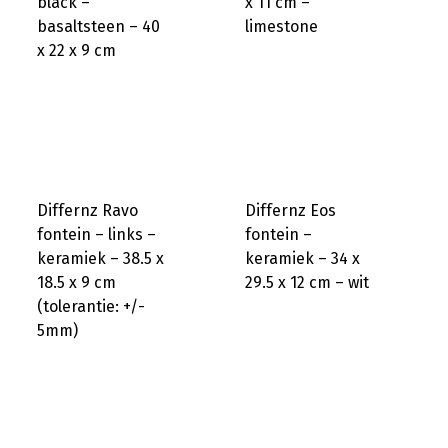
black –
x 11 cm –
basaltsteen – 40
limestone
x 22 x 9 cm
Differnz Ravo
Differnz Eos
fontein – links –
fontein –
keramiek – 38.5 x
keramiek – 34 x
18.5 x 9 cm
29.5 x 12 cm – wit
(tolerantie: +/-
5mm)