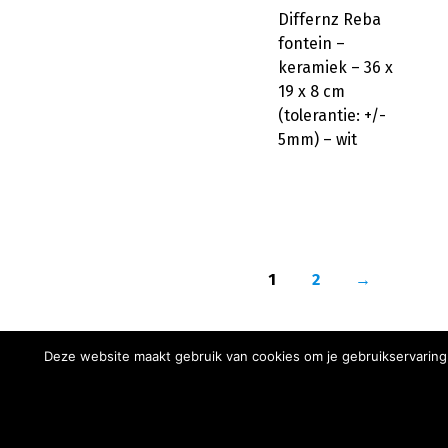
Differnz Reba
fontein –
keramiek – 36 x
19 x 8 cm
(tolerantie: +/-
5mm) – wit
1
2
→
Deze website maakt gebruik van cookies om je gebruikservaring 