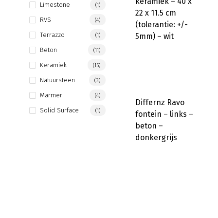
keramiek – 40 x
Limestone
(1)
22 x 11.5 cm
RVS
(4)
(tolerantie: +/-
Terrazzo
5mm) – wit
(1)
Beton
(11)
Keramiek
(15)
Natuursteen
(3)
Marmer
(4)
Differnz Ravo
Solid Surface
(1)
fontein – links –
beton –
donkergrijs