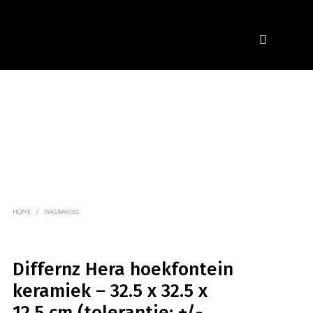
HOME
/
WASBAKJES
Differnz Hera hoekfontein
keramiek – 32.5 x 32.5 x
12.5 cm (tolerantie: +/-