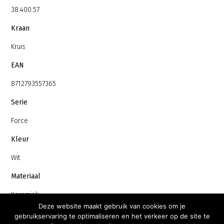
38.400.57
Kraan
Kruis
EAN
8712793557365
Serie
Force
Kleur
Wit
Materiaal
Keramiek
Deze website maakt gebruik van cookies om je
Handdoekrek
gebruikservaring te optimaliseren en het verkeer op de site te