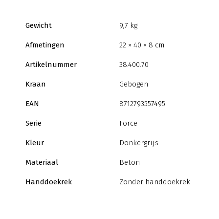
Gewicht
9,7 kg
Afmetingen
22 × 40 × 8 cm
Artikelnummer
38.400.70
Kraan
Gebogen
EAN
8712793557495
Serie
Force
Kleur
Donkergrijs
Materiaal
Beton
Handdoekrek
Zonder handdoekrek