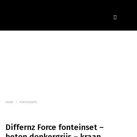
HOME
/
FONTEINSETS
Differnz Force fonteinset –
beton donkergrijs – kraan