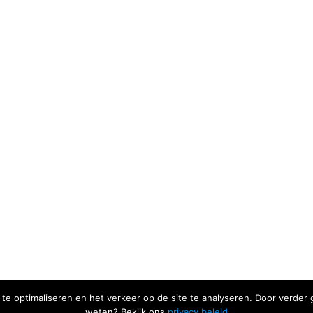
te optimaliseren en het verkeer op de site te analyseren. Door verde
weten? Bekijk ons
privacy beleid