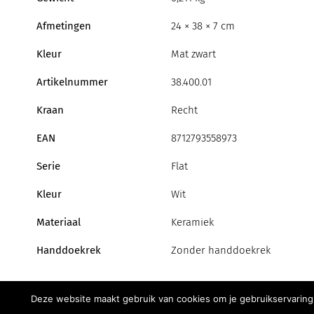
Afmetingen
24 × 38 × 7 cm
Kleur
Mat zwart
Artikelnummer
38.400.01
Kraan
Recht
EAN
8712793558973
Serie
Flat
Kleur
Wit
Materiaal
Keramiek
Handdoekrek
Zonder handdoekrek
Deze website maakt gebruik van cookies om je gebruikservaring 