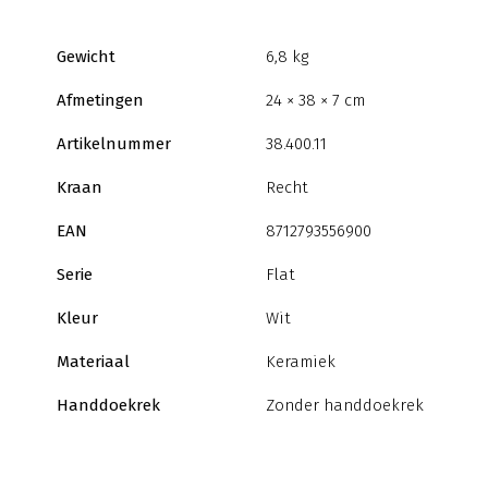
Gewicht
6,8 kg
Afmetingen
24 × 38 × 7 cm
Artikelnummer
38.400.11
Kraan
Recht
EAN
8712793556900
Serie
Flat
Kleur
Wit
Materiaal
Keramiek
Handdoekrek
Zonder handdoekrek