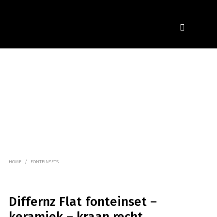
HOME
/
FONTEINSETS
Differnz Flat fonteinset –
keramiek – kraan recht