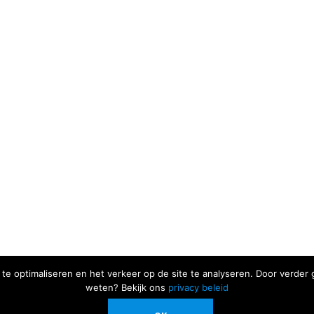
te optimaliseren en het verkeer op de site te analyseren. Door verde
weten? Bekijk ons
privacy beleid
Alle genoemde prijzen zijn inclusief BTW