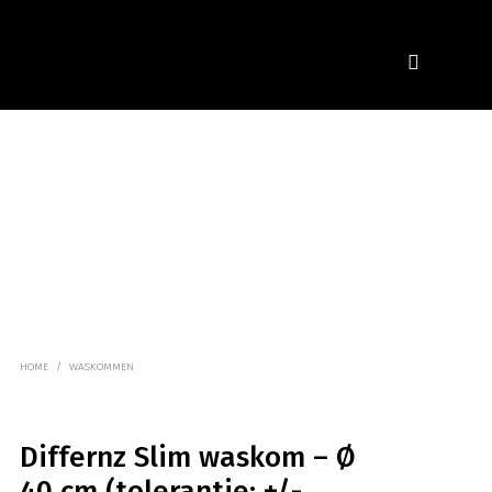
HOME
/
WASKOMMEN
Differnz Slim waskom – Ø
40 cm (tolerantie: +/-