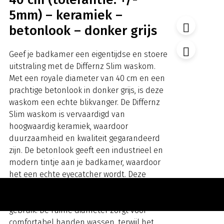
5mm) – keramiek –
betonlook – donker grijs
Geef je badkamer een eigentijdse en stoere
uitstraling met de Differnz Slim waskom.
Met een royale diameter van 40 cm en een
prachtige betonlook in donker grijs, is deze
waskom een echte blikvanger. De Differnz
Slim waskom is vervaardigd van
hoogwaardig keramiek, waardoor
duurzaamheid en kwaliteit gegarandeerd
zijn. De betonlook geeft een industrieel en
modern tintje aan je badkamer, waardoor
het een echte eyecatcher wordt. Deze
waskom is niet alleen een visueel
hoogtepunt, maar ook uiterst praktisch in
gebruik. De ruime diameter zorgt voor
comfortabel handen wassen, terwijl het