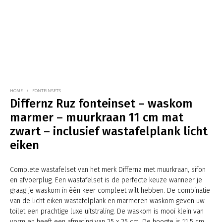
HOME
/
FONTEINSETS
Differnz Ruz fonteinset – waskom
marmer – muurkraan 11 cm mat
zwart – inclusief wastafelplank licht
eiken
Complete wastafelset van het merk Differnz met muurkraan, sifon
en afvoerplug. Een wastafelset is de perfecte keuze wanneer je
graag je waskom in één keer compleet wilt hebben. De combinatie
van de licht eiken wastafelplank en marmeren waskom geven uw
toilet een prachtige luxe uitstraling. De waskom is mooi klein van
vorm en heeft een afmeting van 25 x 25 cm. De hoogte is 11.5 cm.