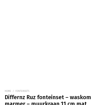
HOME
/
FONTEINSETS
Differnz Ruz fonteinset – waskom
marmer – muurkraan 11 cm mat