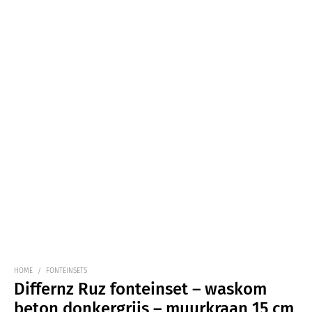
HOME
/
FONTEINSETS
Differnz Ruz fonteinset – waskom
beton donkergrijs – muurkraan 15 cm