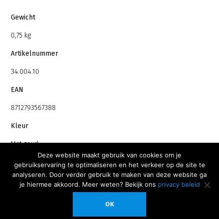
Gewicht
0,75 kg
Artikelnummer
34.004.10
EAN
8712793567388
Kleur
Mat goud
Deze website maakt gebruik van cookies om je
Materiaal
gebruikservaring te optimaliseren en het verkeer op de site te
analyseren. Door verder gebruik te maken van deze website ga
RVS
je hiermee akkoord. Meer weten? Bekijk ons
privacy beleid
OK
Alle genoemde prijzen zijn inclusief BTW