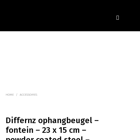
HOME
/
ACCESSOIRES
Differnz ophangbeugel –
fontein – 23 x 15 cm –
powder coated steel –