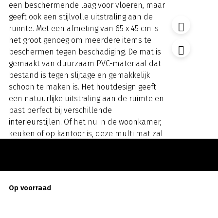
een beschermende laag voor vloeren, maar
geeft ook een stijlvolle uitstraling aan de
ruimte. Met een afmeting van 65 x 45 cm is
het groot genoeg om meerdere items te
beschermen tegen beschadiging. De mat is
gemaakt van duurzaam PVC-materiaal dat
bestand is tegen slijtage en gemakkelijk
schoon te maken is. Het houtdesign geeft
een natuurlijke uitstraling aan de ruimte en
past perfect bij verschillende
interieurstijlen. Of het nu in de woonkamer,
keuken of op kantoor is, deze multi mat zal
de vloer beschermen en tegelijkertijd een
stijlvolle touch toevoegen.
Op voorraad