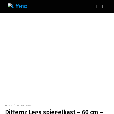
HOME
/
BADMEUBELS
Differnz Legs spiegelkast – 60 cm –