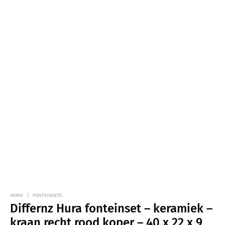
HOME
/
FONTEINSETS
Differnz Hura fonteinset – keramiek –
kraan recht rood koper – 40 x 22 x 9