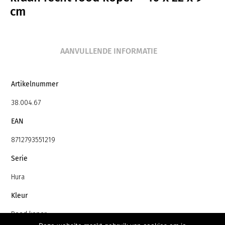
cm
AANVULLENDE INFORMATIE
Artikelnummer
38.004.67
EAN
8712793551219
Serie
Hura
Kleur
Rood koper