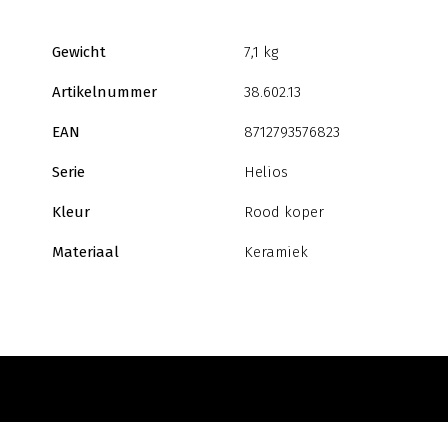
Gewicht
7,1 kg
Artikelnummer
38.602.13
EAN
8712793576823
Serie
Helios
Kleur
Rood koper
Materiaal
Keramiek