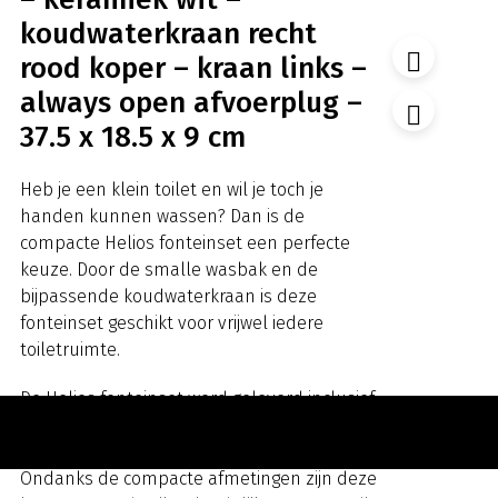
koudwaterkraan recht
rood koper – kraan links –
always open afvoerplug –
37.5 x 18.5 x 9 cm
Heb je een klein toilet en wil je toch je
handen kunnen wassen? Dan is de
compacte Helios fonteinset een perfecte
keuze. Door de smalle wasbak en de
bijpassende koudwaterkraan is deze
fonteinset geschikt voor vrijwel iedere
toiletruimte.
De Helios fonteinset word geleverd inclusief
koudwaterkraan, design sifon en always-
open afvoerploeg in de kleur rood koper.
Ondanks de compacte afmetingen zijn deze