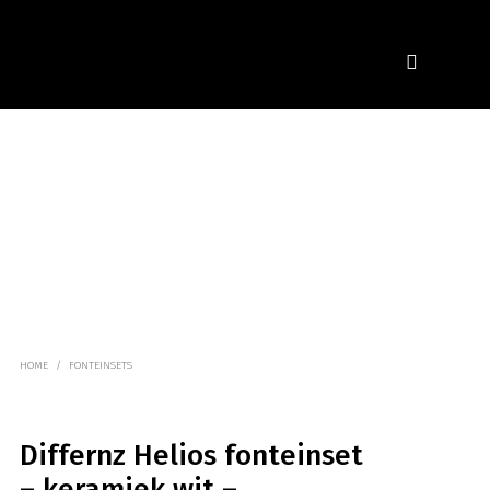
HOME
/
FONTEINSETS
Differnz Helios fonteinset
– keramiek wit –