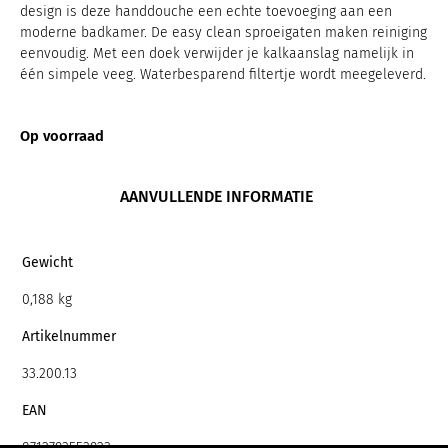
design is deze handdouche een echte toevoeging aan een
moderne badkamer. De easy clean sproeigaten maken reiniging
eenvoudig. Met een doek verwijder je kalkaanslag namelijk in
één simpele veeg. Waterbesparend filtertje wordt meegeleverd.
Op voorraad
AANVULLENDE INFORMATIE
Gewicht
0,188 kg
Artikelnummer
33.200.13
EAN
8712793553923