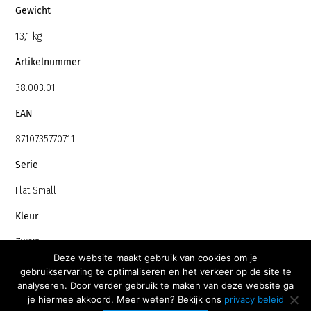
Gewicht
13,1 kg
Artikelnummer
38.003.01
EAN
8710735770711
Serie
Flat Small
Kleur
Zwart
Deze website maakt gebruik van cookies om je
Materiaal
gebruikservaring te optimaliseren en het verkeer op de site te
analyseren. Door verder gebruik te maken van deze website ga
Natuursteen
je hiermee akkoord. Meer weten? Bekijk ons
privacy beleid