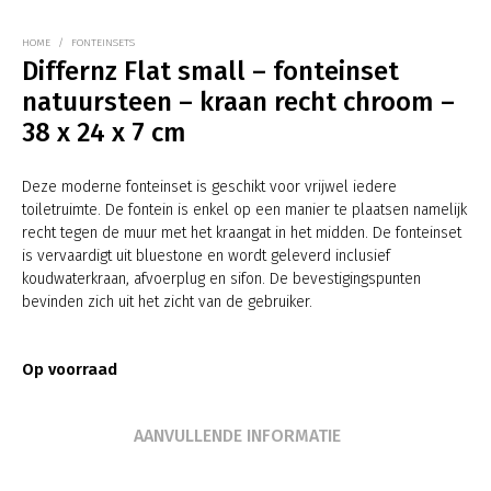
HOME
/
FONTEINSETS
Differnz Flat small – fonteinset
natuursteen – kraan recht chroom –
38 x 24 x 7 cm
Deze moderne fonteinset is geschikt voor vrijwel iedere
toiletruimte. De fontein is enkel op een manier te plaatsen namelijk
recht tegen de muur met het kraangat in het midden. De fonteinset
is vervaardigt uit bluestone en wordt geleverd inclusief
koudwaterkraan, afvoerplug en sifon. De bevestigingspunten
bevinden zich uit het zicht van de gebruiker.
Op voorraad
AANVULLENDE INFORMATIE