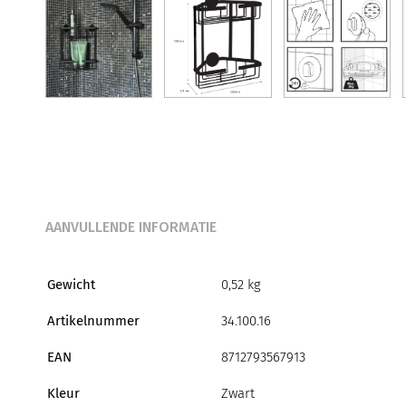
AANVULLENDE INFORMATIE
Gewicht
0,52 kg
Artikelnummer
34.100.16
EAN
8712793567913
Kleur
Zwart