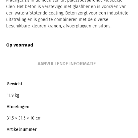
kraangat zit in de hoek van dit plaatsbesparende wasbakje
Cleo. Het beton is verstevigd met glasfiber en is voorzien van
een waterafstotende coating. Beton zorgt voor een industriële
uitstraling en is goed te combineren met de diverse
beschikbare kleuren kranen, afvoerpluggen en sifons.
Op voorraad
AANVULLENDE INFORMATIE
Gewicht
11,9 kg
Afmetingen
31,5 × 31,5 × 10 cm
Artikelnummer